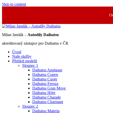
Skip to content
Od
Milan Jandák –
Autodíly Daihatsu
akreditovaný zástupce pro Daihatsu v ČR
Úvod
Naše služby
Přehled modelů
Sloupec 1
Daihatsu Applause
Daihatsu Copen
Daihatsu Cuore
Daihatsu Feroza
Daihatsu Gran Move
Daihatsu Hijet
Daihatsu Charade
Daihatsu Charmant
Sloupec 2
Daihatsu Materia