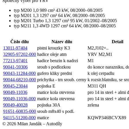
Společný výběr pro YRV
typ M200 1,0 989 cm³ 43 kW, 08/2000–08/2005
typ M201 1,3 1297 cm³ 64 kW, 08/2000–08/2005
typ M201 Turbo 1,3 1297 cm³ 95 kW, 01/2002–08/2005
typ M211 1,3 4WD 1297 cm³ 64 kW, 08/2000–08/2005
Číslo dílu
Název dílu
Detail
13011-97404
pistni krouzky K3
M2,J102+..
32905-97202-000
hadice oleje atm
YRV M2,M1
77213-97401
hadice benzin k nadrzi
M1
90041-59306
sroub s podlozkou
do konce narazniku, 
90043-11284-000
gufero kliky predni
k olej cerpadlu
90044-68210-000
prichytka - trn sroub. cerny
k rozsir.blatniku, se s
90045-23044
pojistka E
M311 QH
90049-11036
matice kola otevrena
pro 14 in steel + almi d
90049-11036-000
matice kola otevrena
pro 14 in steel + almi d
90049-40028
pojistka 30A
zelena
91651-60835-000
sroub m8x40 s podl.
94115-51200-000
matice
KQWP346BCVX89
© 2026 Milan Jandák – Autodíly