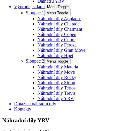
Daihatsu YRV
Výprodej skladu
Menu Toggle
Sloupec 1
Menu Toggle
Náhradní díly Applause
Náhradní díly Charade
Náhradní díly Charmant
Náhradní díly Copen
Náhradní díly Cuore
Náhradní díly Feroza
Náhradní díly Gran Move
Náhradní díly Hijet
Sloupec 2
Menu Toggle
Náhradní díly Materia
Náhradní díly Move
Náhradní díly Rocky
Náhradní díly Sirion
Náhradní díly Terios
Náhradní díly Trevis
Náhradní díly YRV
Dotaz na náhradní díly
Kontakty
Náhradní díly YRV