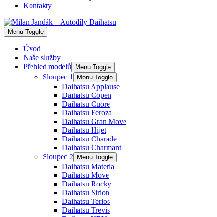
Kontakty
Menu Toggle
Úvod
Naše služby
Přehled modelů
Menu Toggle
Sloupec 1
Menu Toggle
Daihatsu Applause
Daihatsu Copen
Daihatsu Cuore
Daihatsu Feroza
Daihatsu Gran Move
Daihatsu Hijet
Daihatsu Charade
Daihatsu Charmant
Sloupec 2
Menu Toggle
Daihatsu Materia
Daihatsu Move
Daihatsu Rocky
Daihatsu Sirion
Daihatsu Terios
Daihatsu Trevis