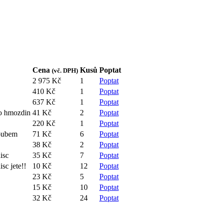
Cena
Kusů
Poptat
(vč. DPH)
2 975 Kč
1
Poptat
410 Kč
1
Poptat
637 Kč
1
Poptat
do hmozdin
41 Kč
2
Poptat
220 Kč
1
Poptat
roubem
71 Kč
6
Poptat
38 Kč
2
Poptat
isc
35 Kč
7
Poptat
isc jete!!
10 Kč
12
Poptat
23 Kč
5
Poptat
15 Kč
10
Poptat
32 Kč
24
Poptat