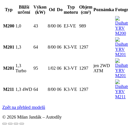
Bližší
Výkon
Typ
Objem
Typ
Od
Do
Poznámka
Fotogr
určení
(kW)
motoru
(cm³)
M200
1,0
43
8/00
06
EJ-VE
989
M201
1,3
64
8/00
06
K3-VE
1297
1,3
jen 2WD
M201
95
1/02
06
K3-VT
1297
Turbo
ATM
M211
1,3 4WD
64
8/00
06
K3-VE
1297
Zpět na přehled modelů
© 2026 Milan Jandák – Autodíly