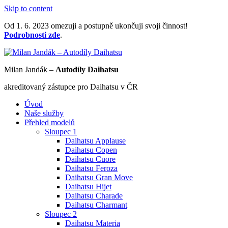
Skip to content
Od 1. 6. 2023 omezuji a postupně ukončuji svoji činnost!
Podrobnosti zde
.
Milan Jandák –
Autodíly Daihatsu
akreditovaný zástupce pro Daihatsu v ČR
Úvod
Naše služby
Přehled modelů
Sloupec 1
Daihatsu Applause
Daihatsu Copen
Daihatsu Cuore
Daihatsu Feroza
Daihatsu Gran Move
Daihatsu Hijet
Daihatsu Charade
Daihatsu Charmant
Sloupec 2
Daihatsu Materia