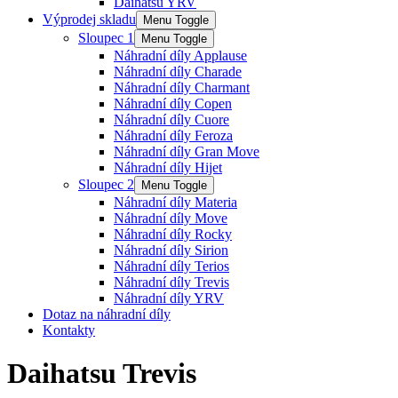
Daihatsu YRV
Výprodej skladu
Menu Toggle
Sloupec 1
Menu Toggle
Náhradní díly Applause
Náhradní díly Charade
Náhradní díly Charmant
Náhradní díly Copen
Náhradní díly Cuore
Náhradní díly Feroza
Náhradní díly Gran Move
Náhradní díly Hijet
Sloupec 2
Menu Toggle
Náhradní díly Materia
Náhradní díly Move
Náhradní díly Rocky
Náhradní díly Sirion
Náhradní díly Terios
Náhradní díly Trevis
Náhradní díly YRV
Dotaz na náhradní díly
Kontakty
Daihatsu Trevis