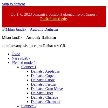
Skip to content
Od 1. 6. 2023 omezuji a postupně ukončuji svoji činnost!
Podrobnosti zde
.
Milan Jandák –
Autodíly Daihatsu
akreditovaný zástupce pro Daihatsu v ČR
Úvod
Naše služby
Přehled modelů
Sloupec 1
Daihatsu Applause
Daihatsu Copen
Daihatsu Cuore
Daihatsu Feroza
Daihatsu Gran Move
Daihatsu Hijet
Daihatsu Charade
Daihatsu Charmant
Sloupec 2