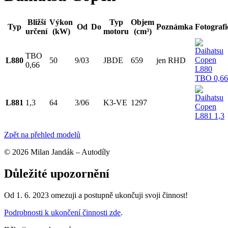
Bližší
Výkon
Typ
Objem
Typ
Od
Do
Poznámka
Fotografi
určení
(kW)
motoru
(cm³)
TBO
L880
50
9/03
JBDE
659
jen RHD
0,66
L881
1,3
64
3/06
K3-VE
1297
Zpět na přehled modelů
© 2026 Milan Jandák – Autodíly
Důležité upozornění
Od 1. 6. 2023 omezuji a postupně ukončuji svoji činnost!
Podrobnosti k ukončení činnosti zde
.