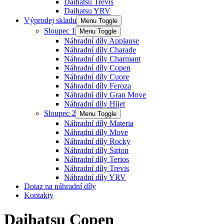
Daihatsu Trevis
Daihatsu YRV
Výprodej skladu
Menu Toggle
Sloupec 1
Menu Toggle
Náhradní díly Applause
Náhradní díly Charade
Náhradní díly Charmant
Náhradní díly Copen
Náhradní díly Cuore
Náhradní díly Feroza
Náhradní díly Gran Move
Náhradní díly Hijet
Sloupec 2
Menu Toggle
Náhradní díly Materia
Náhradní díly Move
Náhradní díly Rocky
Náhradní díly Sirion
Náhradní díly Terios
Náhradní díly Trevis
Náhradní díly YRV
Dotaz na náhradní díly
Kontakty
Daihatsu Copen