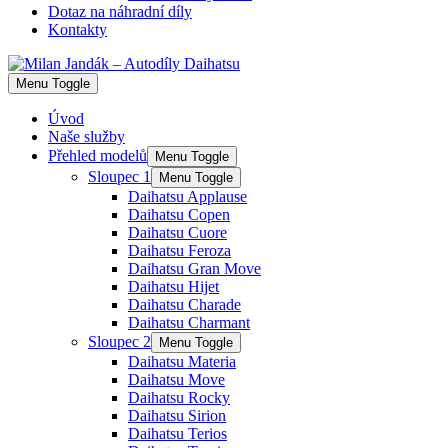
Dotaz na náhradní díly
Kontakty
Menu Toggle
Úvod
Naše služby
Přehled modelů
Menu Toggle
Sloupec 1
Menu Toggle
Daihatsu Applause
Daihatsu Copen
Daihatsu Cuore
Daihatsu Feroza
Daihatsu Gran Move
Daihatsu Hijet
Daihatsu Charade
Daihatsu Charmant
Sloupec 2
Menu Toggle
Daihatsu Materia
Daihatsu Move
Daihatsu Rocky
Daihatsu Sirion
Daihatsu Terios