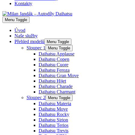
Kontakty
Menu Toggle
Úvod
Naše služby
Přehled modelů
Menu Toggle
Sloupec 1
Menu Toggle
Daihatsu Applause
Daihatsu Copen
Daihatsu Cuore
Daihatsu Feroza
Daihatsu Gran Move
Daihatsu Hijet
Daihatsu Charade
Daihatsu Charmant
Sloupec 2
Menu Toggle
Daihatsu Materia
Daihatsu Move
Daihatsu Rocky
Daihatsu Sirion
Daihatsu Terios
Daihatsu Trevis