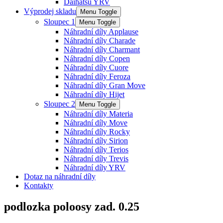
Daihatsu YRV
Výprodej skladu
Menu Toggle
Sloupec 1
Menu Toggle
Náhradní díly Applause
Náhradní díly Charade
Náhradní díly Charmant
Náhradní díly Copen
Náhradní díly Cuore
Náhradní díly Feroza
Náhradní díly Gran Move
Náhradní díly Hijet
Sloupec 2
Menu Toggle
Náhradní díly Materia
Náhradní díly Move
Náhradní díly Rocky
Náhradní díly Sirion
Náhradní díly Terios
Náhradní díly Trevis
Náhradní díly YRV
Dotaz na náhradní díly
Kontakty
podlozka poloosy zad. 0.25