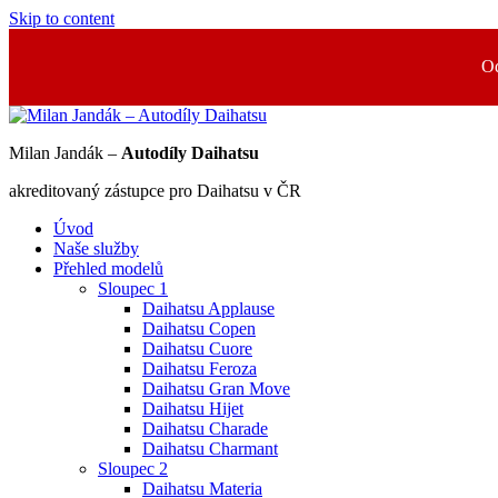
Skip to content
Od
Milan Jandák –
Autodíly Daihatsu
akreditovaný zástupce pro Daihatsu v ČR
Úvod
Naše služby
Přehled modelů
Sloupec 1
Daihatsu Applause
Daihatsu Copen
Daihatsu Cuore
Daihatsu Feroza
Daihatsu Gran Move
Daihatsu Hijet
Daihatsu Charade
Daihatsu Charmant
Sloupec 2
Daihatsu Materia