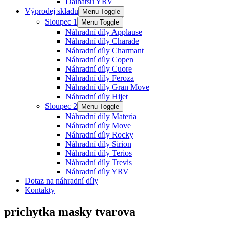
Daihatsu YRV
Výprodej skladu
Menu Toggle
Sloupec 1
Menu Toggle
Náhradní díly Applause
Náhradní díly Charade
Náhradní díly Charmant
Náhradní díly Copen
Náhradní díly Cuore
Náhradní díly Feroza
Náhradní díly Gran Move
Náhradní díly Hijet
Sloupec 2
Menu Toggle
Náhradní díly Materia
Náhradní díly Move
Náhradní díly Rocky
Náhradní díly Sirion
Náhradní díly Terios
Náhradní díly Trevis
Náhradní díly YRV
Dotaz na náhradní díly
Kontakty
prichytka masky tvarova