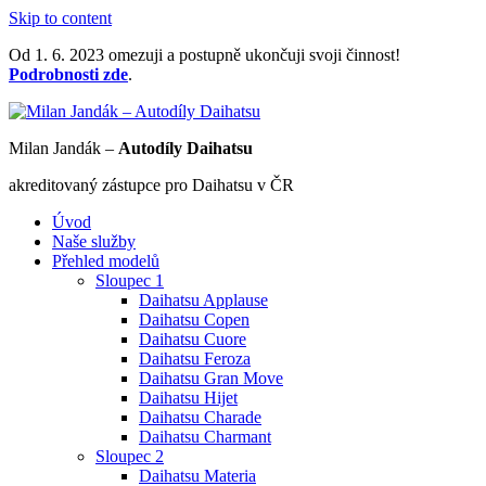
Skip to content
Od 1. 6. 2023 omezuji a postupně ukončuji svoji činnost!
Podrobnosti zde
.
Milan Jandák –
Autodíly Daihatsu
akreditovaný zástupce pro Daihatsu v ČR
Úvod
Naše služby
Přehled modelů
Sloupec 1
Daihatsu Applause
Daihatsu Copen
Daihatsu Cuore
Daihatsu Feroza
Daihatsu Gran Move
Daihatsu Hijet
Daihatsu Charade
Daihatsu Charmant
Sloupec 2
Daihatsu Materia