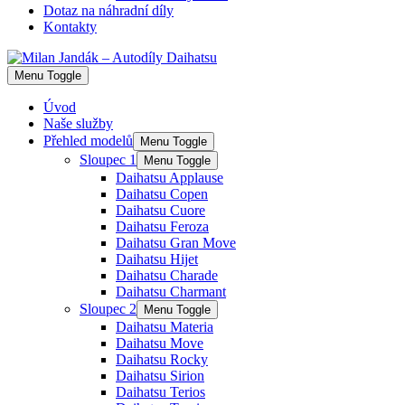
Dotaz na náhradní díly
Kontakty
Menu Toggle
Úvod
Naše služby
Přehled modelů
Menu Toggle
Sloupec 1
Menu Toggle
Daihatsu Applause
Daihatsu Copen
Daihatsu Cuore
Daihatsu Feroza
Daihatsu Gran Move
Daihatsu Hijet
Daihatsu Charade
Daihatsu Charmant
Sloupec 2
Menu Toggle
Daihatsu Materia
Daihatsu Move
Daihatsu Rocky
Daihatsu Sirion
Daihatsu Terios