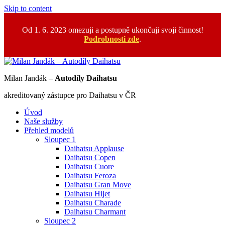
Skip to content
Od 1. 6. 2023 omezuji a postupně ukončuji svoji činnost!
Podrobnosti zde
.
Milan Jandák –
Autodíly Daihatsu
akreditovaný zástupce pro Daihatsu v ČR
Úvod
Naše služby
Přehled modelů
Sloupec 1
Daihatsu Applause
Daihatsu Copen
Daihatsu Cuore
Daihatsu Feroza
Daihatsu Gran Move
Daihatsu Hijet
Daihatsu Charade
Daihatsu Charmant
Sloupec 2