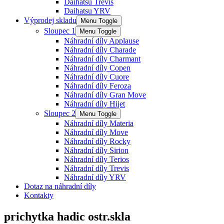
Daihatsu Trevis
Daihatsu YRV
Výprodej skladu
Menu Toggle
Sloupec 1
Menu Toggle
Náhradní díly Applause
Náhradní díly Charade
Náhradní díly Charmant
Náhradní díly Copen
Náhradní díly Cuore
Náhradní díly Feroza
Náhradní díly Gran Move
Náhradní díly Hijet
Sloupec 2
Menu Toggle
Náhradní díly Materia
Náhradní díly Move
Náhradní díly Rocky
Náhradní díly Sirion
Náhradní díly Terios
Náhradní díly Trevis
Náhradní díly YRV
Dotaz na náhradní díly
Kontakty
prichytka hadic ostr.skla