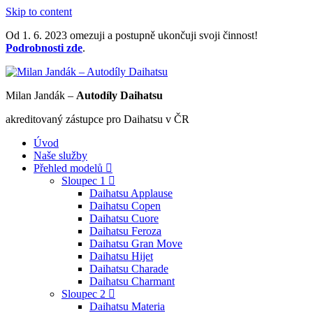
Skip to content
Od 1. 6. 2023 omezuji a postupně ukončuji svoji činnost!
Podrobnosti zde
.
Milan Jandák –
Autodíly Daihatsu
akreditovaný zástupce pro Daihatsu v ČR
Úvod
Naše služby
Přehled modelů
Sloupec 1
Daihatsu Applause
Daihatsu Copen
Daihatsu Cuore
Daihatsu Feroza
Daihatsu Gran Move
Daihatsu Hijet
Daihatsu Charade
Daihatsu Charmant
Sloupec 2
Daihatsu Materia