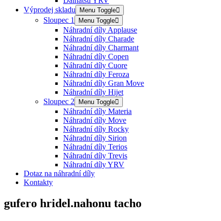
Daihatsu YRV
Výprodej skladu
Menu Toggle
Sloupec 1
Menu Toggle
Náhradní díly Applause
Náhradní díly Charade
Náhradní díly Charmant
Náhradní díly Copen
Náhradní díly Cuore
Náhradní díly Feroza
Náhradní díly Gran Move
Náhradní díly Hijet
Sloupec 2
Menu Toggle
Náhradní díly Materia
Náhradní díly Move
Náhradní díly Rocky
Náhradní díly Sirion
Náhradní díly Terios
Náhradní díly Trevis
Náhradní díly YRV
Dotaz na náhradní díly
Kontakty
gufero hridel.nahonu tacho