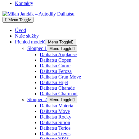
Kontakty
Menu Toggle
Úvod
Naše služby
Přehled modelů
Menu Toggle
Sloupec 1
Menu Toggle
Daihatsu Applause
Daihatsu Copen
Daihatsu Cuore
Daihatsu Feroza
Daihatsu Gran Move
Daihatsu Hijet
Daihatsu Charade
Daihatsu Charmant
Sloupec 2
Menu Toggle
Daihatsu Materia
Daihatsu Move
Daihatsu Rocky
Daihatsu Sirion
Daihatsu Terios
Daihatsu Trevis