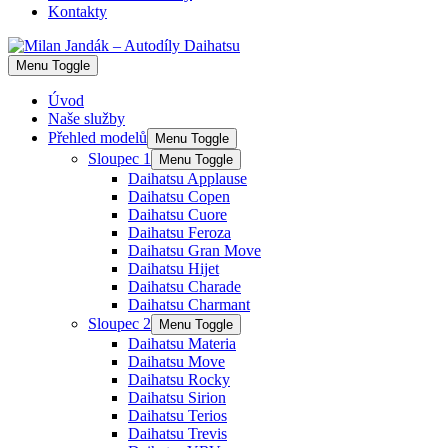
Kontakty
Menu Toggle
Úvod
Naše služby
Přehled modelů
Menu Toggle
Sloupec 1
Menu Toggle
Daihatsu Applause
Daihatsu Copen
Daihatsu Cuore
Daihatsu Feroza
Daihatsu Gran Move
Daihatsu Hijet
Daihatsu Charade
Daihatsu Charmant
Sloupec 2
Menu Toggle
Daihatsu Materia
Daihatsu Move
Daihatsu Rocky
Daihatsu Sirion
Daihatsu Terios
Daihatsu Trevis