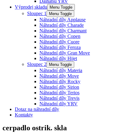
Daihatsu YRV
Výprodej skladu
Menu Toggle
Sloupec 1
Menu Toggle
Náhradní díly Applause
Náhradní díly Charade
Náhradní díly Charmant
Náhradní díly Copen
Náhradní díly Cuore
Náhradní díly Feroza
Náhradní díly Gran Move
Náhradní díly Hijet
Sloupec 2
Menu Toggle
Náhradní díly Materia
Náhradní díly Move
Náhradní díly Rocky
Náhradní díly Sirion
Náhradní díly Terios
Náhradní díly Trevis
Náhradní díly YRV
Dotaz na náhradní díly
Kontakty
cerpadlo ostrik. skla