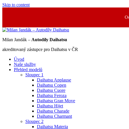
Skip to content
Od
Milan Jandák –
Autodíly Daihatsu
akreditovaný zástupce pro Daihatsu v ČR
Úvod
Naše služby
Přehled modelů
Sloupec 1
Daihatsu Applause
Daihatsu Copen
Daihatsu Cuore
Daihatsu Feroza
Daihatsu Gran Move
Daihatsu Hijet
Daihatsu Charade
Daihatsu Charmant
Sloupec 2
Daihatsu Materia