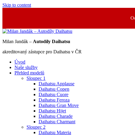
Skip to content
Od
Milan Jandák –
Autodíly Daihatsu
akreditovaný zástupce pro Daihatsu v ČR
Úvod
Naše služby
Přehled modelů
Sloupec 1
Daihatsu Applause
Daihatsu Copen
Daihatsu Cuore
Daihatsu Feroza
Daihatsu Gran Move
Daihatsu Hijet
Daihatsu Charade
Daihatsu Charmant
Sloupec 2
Daihatsu Materia