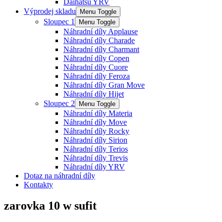
Daihatsu YRV
Výprodej skladu
Menu Toggle
Sloupec 1
Menu Toggle
Náhradní díly Applause
Náhradní díly Charade
Náhradní díly Charmant
Náhradní díly Copen
Náhradní díly Cuore
Náhradní díly Feroza
Náhradní díly Gran Move
Náhradní díly Hijet
Sloupec 2
Menu Toggle
Náhradní díly Materia
Náhradní díly Move
Náhradní díly Rocky
Náhradní díly Sirion
Náhradní díly Terios
Náhradní díly Trevis
Náhradní díly YRV
Dotaz na náhradní díly
Kontakty
zarovka 10 w sufit