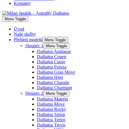
Kontakty
Menu Toggle
Úvod
Naše služby
Přehled modelů
Menu Toggle
Sloupec 1
Menu Toggle
Daihatsu Applause
Daihatsu Copen
Daihatsu Cuore
Daihatsu Feroza
Daihatsu Gran Move
Daihatsu Hijet
Daihatsu Charade
Daihatsu Charmant
Sloupec 2
Menu Toggle
Daihatsu Materia
Daihatsu Move
Daihatsu Rocky
Daihatsu Sirion
Daihatsu Terios
Daihatsu Trevis