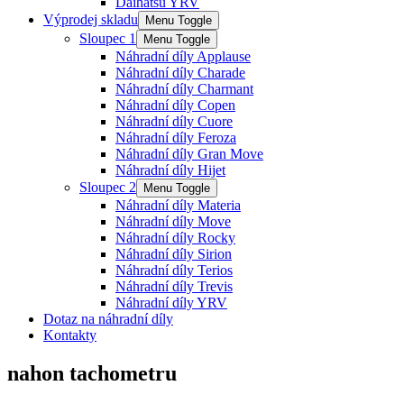
Daihatsu YRV
Výprodej skladu
Menu Toggle
Sloupec 1
Menu Toggle
Náhradní díly Applause
Náhradní díly Charade
Náhradní díly Charmant
Náhradní díly Copen
Náhradní díly Cuore
Náhradní díly Feroza
Náhradní díly Gran Move
Náhradní díly Hijet
Sloupec 2
Menu Toggle
Náhradní díly Materia
Náhradní díly Move
Náhradní díly Rocky
Náhradní díly Sirion
Náhradní díly Terios
Náhradní díly Trevis
Náhradní díly YRV
Dotaz na náhradní díly
Kontakty
nahon tachometru