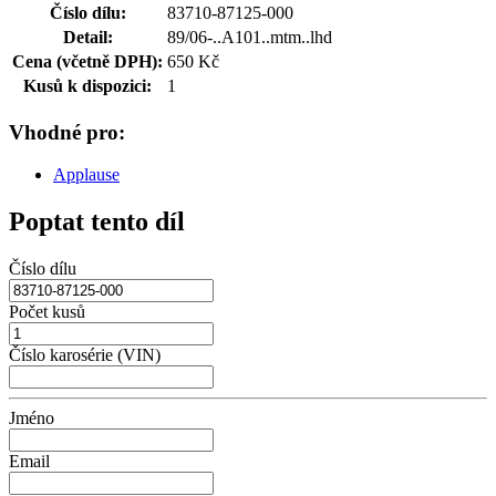
Číslo dílu:
83710-87125-000
Detail:
89/06-..A101..mtm..lhd
Cena (včetně DPH):
650 Kč
Kusů k dispozici:
1
Vhodné pro:
Applause
Poptat tento díl
Číslo dílu
Počet kusů
Číslo karosérie (VIN)
Jméno
Email