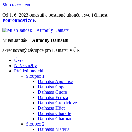
Skip to content
Od 1. 6. 2023 omezuji a postupně ukončuji svoji činnost!
Podrobnosti zde
.
Milan Jandák –
Autodíly Daihatsu
akreditovaný zástupce pro Daihatsu v ČR
Úvod
Naše služby
Přehled modelů
Sloupec 1
Daihatsu Applause
Daihatsu Copen
Daihatsu Cuore
Daihatsu Feroza
Daihatsu Gran Move
Daihatsu Hijet
Daihatsu Charade
Daihatsu Charmant
Sloupec 2
Daihatsu Materia