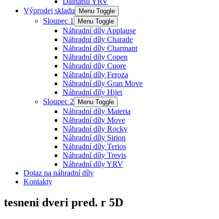
Daihatsu YRV
Výprodej skladu
Menu Toggle
Sloupec 1
Menu Toggle
Náhradní díly Applause
Náhradní díly Charade
Náhradní díly Charmant
Náhradní díly Copen
Náhradní díly Cuore
Náhradní díly Feroza
Náhradní díly Gran Move
Náhradní díly Hijet
Sloupec 2
Menu Toggle
Náhradní díly Materia
Náhradní díly Move
Náhradní díly Rocky
Náhradní díly Sirion
Náhradní díly Terios
Náhradní díly Trevis
Náhradní díly YRV
Dotaz na náhradní díly
Kontakty
tesneni dveri pred. r 5D