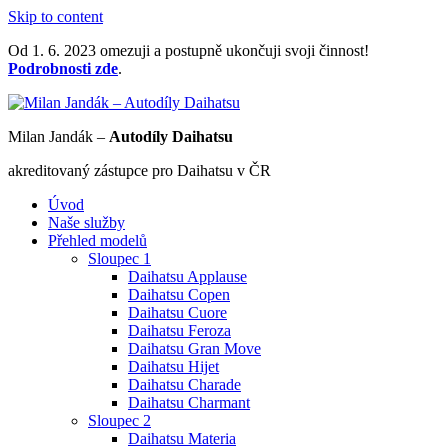
Skip to content
Od 1. 6. 2023 omezuji a postupně ukončuji svoji činnost!
Podrobnosti zde
.
Milan Jandák –
Autodíly Daihatsu
akreditovaný zástupce pro Daihatsu v ČR
Úvod
Naše služby
Přehled modelů
Sloupec 1
Daihatsu Applause
Daihatsu Copen
Daihatsu Cuore
Daihatsu Feroza
Daihatsu Gran Move
Daihatsu Hijet
Daihatsu Charade
Daihatsu Charmant
Sloupec 2
Daihatsu Materia