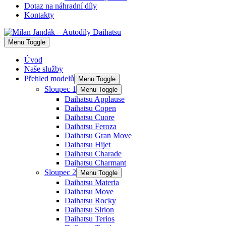
Dotaz na náhradní díly
Kontakty
Menu Toggle
Úvod
Naše služby
Přehled modelů
Menu Toggle
Sloupec 1
Menu Toggle
Daihatsu Applause
Daihatsu Copen
Daihatsu Cuore
Daihatsu Feroza
Daihatsu Gran Move
Daihatsu Hijet
Daihatsu Charade
Daihatsu Charmant
Sloupec 2
Menu Toggle
Daihatsu Materia
Daihatsu Move
Daihatsu Rocky
Daihatsu Sirion
Daihatsu Terios