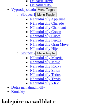
Daihatsu Trevis
Daihatsu YRV
Výprodej skladu
Menu Toggle
Sloupec 1
Menu Toggle
Náhradní díly Applause
Náhradní díly Charade
Náhradní díly Charmant
Náhradní díly Copen
Náhradní díly Cuore
Náhradní díly Feroza
Náhradní díly Gran Move
Náhradní díly Hijet
Sloupec 2
Menu Toggle
Náhradní díly Materia
Náhradní díly Move
Náhradní díly Rocky
Náhradní díly Sirion
Náhradní díly Terios
Náhradní díly Trevis
Náhradní díly YRV
Dotaz na náhradní díly
Kontakty
kolejnice na zad blat r