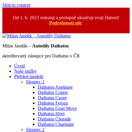
Skip to content
Od 1. 6. 2023 omezuji a postupně ukončuji svoji činnost!
Podrobnosti zde
.
Milan Jandák –
Autodíly Daihatsu
akreditovaný zástupce pro Daihatsu v ČR
Úvod
Naše služby
Přehled modelů
Sloupec 1
Daihatsu Applause
Daihatsu Copen
Daihatsu Cuore
Daihatsu Feroza
Daihatsu Gran Move
Daihatsu Hijet
Daihatsu Charade
Daihatsu Charmant
Sloupec 2