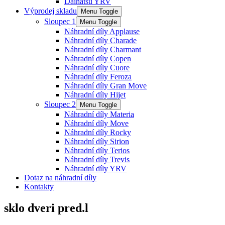
Daihatsu YRV
Výprodej skladu
Menu Toggle
Sloupec 1
Menu Toggle
Náhradní díly Applause
Náhradní díly Charade
Náhradní díly Charmant
Náhradní díly Copen
Náhradní díly Cuore
Náhradní díly Feroza
Náhradní díly Gran Move
Náhradní díly Hijet
Sloupec 2
Menu Toggle
Náhradní díly Materia
Náhradní díly Move
Náhradní díly Rocky
Náhradní díly Sirion
Náhradní díly Terios
Náhradní díly Trevis
Náhradní díly YRV
Dotaz na náhradní díly
Kontakty
sklo dveri pred.l