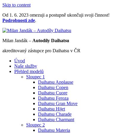
Skip to content
Od 1. 6. 2023 omezuji a postupně ukončuji svoji činnost!
Podrobnosti zde
.
Milan Jandák –
Autodíly Daihatsu
akreditovaný zástupce pro Daihatsu v ČR
Úvod
Naše služby
Přehled modelů
Sloupec 1
Daihatsu Applause
Daihatsu Copen
Daihatsu Cuore
Daihatsu Feroza
Daihatsu Gran Move
Daihatsu Hijet
Daihatsu Charade
Daihatsu Charmant
Sloupec 2
Daihatsu Materia