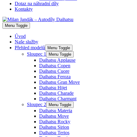
Dotaz na náhradní díly
Kontakty
Menu Toggle
Úvod
Naše služby
Přehled modelů
Menu Toggle
Sloupec 1
Menu Toggle
Daihatsu Applause
Daihatsu Copen
Daihatsu Cuore
Daihatsu Feroza
Daihatsu Gran Move
Daihatsu Hijet
Daihatsu Charade
Daihatsu Charmant
Sloupec 2
Menu Toggle
Daihatsu Materia
Daihatsu Move
Daihatsu Rocky
Daihatsu Sirion
Daihatsu Terios