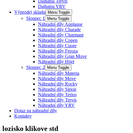
Daihatsu Trevis
Daihatsu YRV
Výprodej skladu
Menu Toggle
Sloupec 1
Menu Toggle
Náhradní díly Applause
Náhradní díly Charade
Náhradní díly Charmant
Náhradní díly Copen
Náhradní díly Cuore
Náhradní díly Feroza
Náhradní díly Gran Move
Náhradní díly Hijet
Sloupec 2
Menu Toggle
Náhradní díly Materia
Náhradní díly Move
Náhradní díly Rocky
Náhradní díly Sirion
Náhradní díly Terios
Náhradní díly Trevis
Náhradní díly YRV
Dotaz na náhradní díly
Kontakty
lozisko klikove std