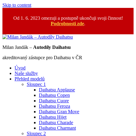
Skip to content
Od 1. 6. 2023 omezuji a postupně ukončuji svoji činnost!
Podrobnosti zde
.
Milan Jandák –
Autodíly Daihatsu
akreditovaný zástupce pro Daihatsu v ČR
Úvod
Naše služby
Přehled modelů
Sloupec 1
Daihatsu Applause
Daihatsu Copen
Daihatsu Cuore
Daihatsu Feroza
Daihatsu Gran Move
Daihatsu Hijet
Daihatsu Charade
Daihatsu Charmant
Sloupec 2